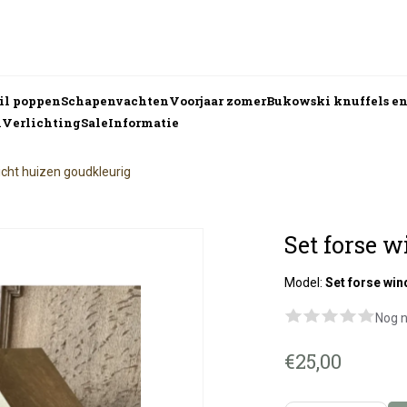
nil poppen
Schapenvachten
Voorjaar zomer
Bukowski knuffels e
n
Verlichting
Sale
Informatie
icht huizen goudkleurig
Set forse 
Model:
Set forse win
Nog n
€25,00