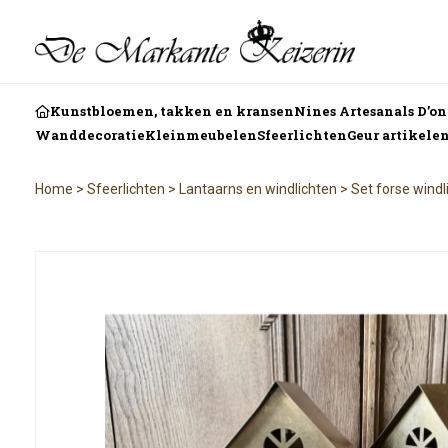
Kunstbloemen, takken en kransen
Nines Artesanals D’o
Wanddecoratie
Kleinmeubelen
Sfeerlichten
Geur artikele
Home
>
Sfeerlichten
>
Lantaarns en windlichten
>
Set forse windl