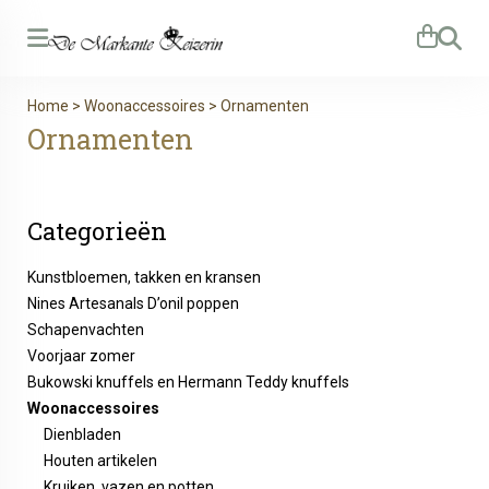
Zoeken
Home
>
Woonaccessoires
>
Ornamenten
Ornamenten
Categorieën
Kunstbloemen, takken en kransen
Nines Artesanals D’onil poppen
Schapenvachten
Voorjaar zomer
Bukowski knuffels en Hermann Teddy knuffels
Woonaccessoires
Dienbladen
Houten artikelen
Kruiken, vazen en potten