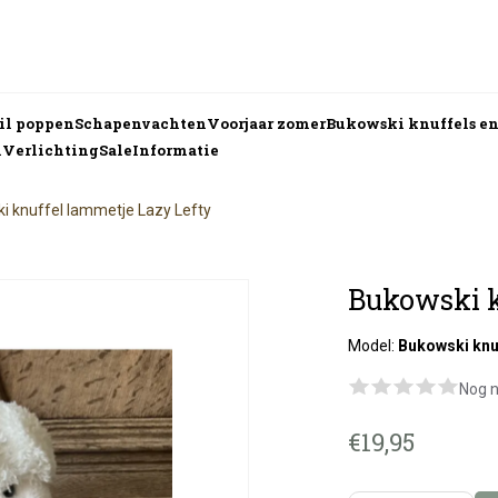
nil poppen
Schapenvachten
Voorjaar zomer
Bukowski knuffels e
n
Verlichting
Sale
Informatie
i knuffel lammetje Lazy Lefty
Bukowski k
Model:
Bukowski knu
Nog n
€19,95