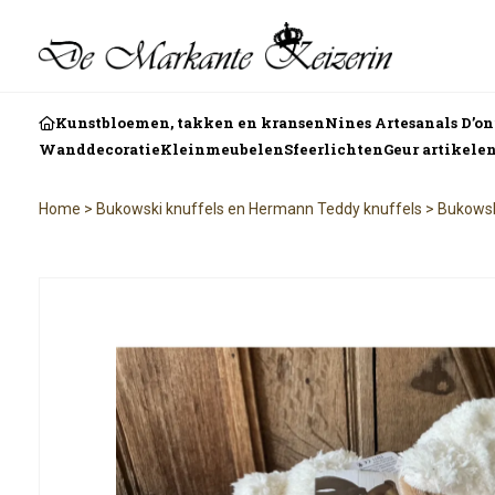
Kunstbloemen, takken en kransen
Nines Artesanals D’o
Wanddecoratie
Kleinmeubelen
Sfeerlichten
Geur artikele
Home
>
Bukowski knuffels en Hermann Teddy knuffels
>
Bukowsk